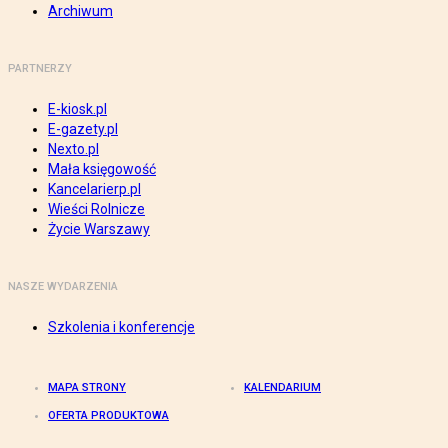
Archiwum
PARTNERZY
E-kiosk.pl
E-gazety.pl
Nexto.pl
Mała księgowość
Kancelarierp.pl
Wieści Rolnicze
Życie Warszawy
NASZE WYDARZENIA
Szkolenia i konferencje
MAPA STRONY
KALENDARIUM
OFERTA PRODUKTOWA