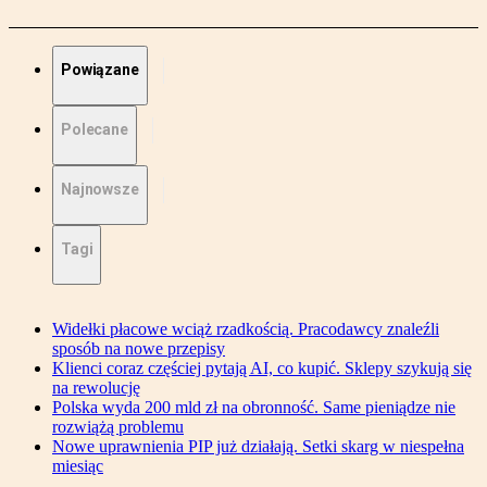
Powiązane
Polecane
Najnowsze
Tagi
Widełki płacowe wciąż rzadkością. Pracodawcy znaleźli
sposób na nowe przepisy
Klienci coraz częściej pytają AI, co kupić. Sklepy szykują się
na rewolucję
Polska wyda 200 mld zł na obronność. Same pieniądze nie
rozwiążą problemu
Nowe uprawnienia PIP już działają. Setki skarg w niespełna
miesiąc