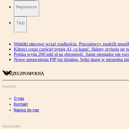
Najnowsze
Tagi
Widełki płacowe wciąż rzadkością. Pracodawcy znaleźli sposó
Klienci coraz częściej pytają AI, co kupić. Sklepy szykują się 
Polska wyda 200 mld zł na obronność. Same pieniądze nie ro
Nowe uprawnienia PIP już działają. Setki skarg w niespełna mi
KONTAKT
O nas
Kontakt
Napisz do nas
REGULAMIN