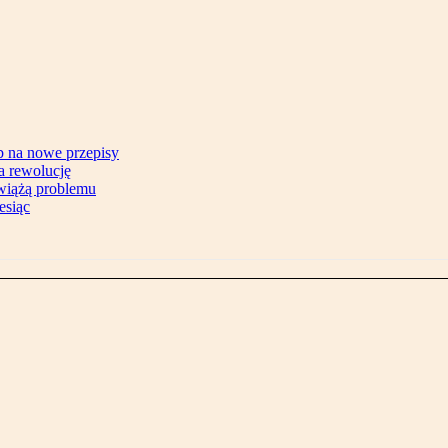
b na nowe przepisy
na rewolucję
zwiążą problemu
esiąc