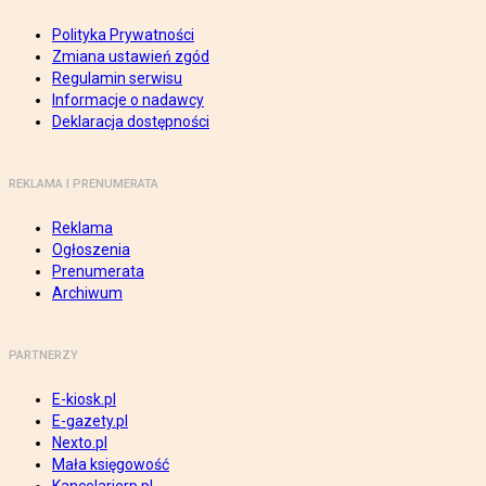
Polityka Prywatności
Zmiana ustawień zgód
Regulamin serwisu
Informacje o nadawcy
Deklaracja dostępności
REKLAMA I PRENUMERATA
Reklama
Ogłoszenia
Prenumerata
Archiwum
PARTNERZY
E-kiosk.pl
E-gazety.pl
Nexto.pl
Mała księgowość