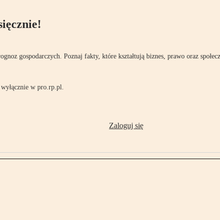
ięcznie!
rognoz gospodarczych. Poznaj fakty, które kształtują biznes, prawo oraz społec
wyłącznie w pro.rp.pl.
Zaloguj się