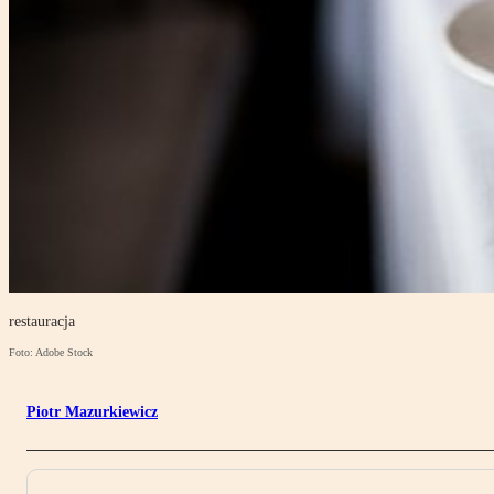
restauracja
Foto: Adobe Stock
Piotr Mazurkiewicz