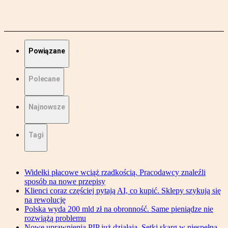
Powiązane
Polecane
Najnowsze
Tagi
Widełki płacowe wciąż rzadkością. Pracodawcy znaleźli
sposób na nowe przepisy
Klienci coraz częściej pytają AI, co kupić. Sklepy szykują się
na rewolucję
Polska wyda 200 mld zł na obronność. Same pieniądze nie
rozwiążą problemu
Nowe uprawnienia PIP już działają. Setki skarg w niespełna