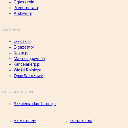
Ogłoszenia
Prenumerata
Archiwum
PARTNERZY
E-kiosk.pl
E-gazety.pl
Nexto.pl
Mała księgowość
Kancelarierp.pl
Wieści Rolnicze
Życie Warszawy
NASZE WYDARZENIA
Szkolenia i konferencje
MAPA STRONY
KALENDARIUM