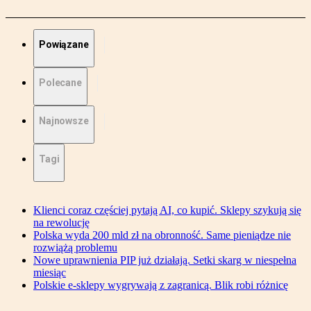
Powiązane
Polecane
Najnowsze
Tagi
Klienci coraz częściej pytają AI, co kupić. Sklepy szykują się
na rewolucję
Polska wyda 200 mld zł na obronność. Same pieniądze nie
rozwiążą problemu
Nowe uprawnienia PIP już działają. Setki skarg w niespełna
miesiąc
Polskie e-sklepy wygrywają z zagranicą. Blik robi różnicę