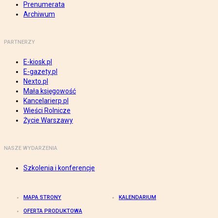
Prenumerata
Archiwum
PARTNERZY
E-kiosk.pl
E-gazety.pl
Nexto.pl
Mała księgowość
Kancelarierp.pl
Wieści Rolnicze
Życie Warszawy
NASZE WYDARZENIA
Szkolenia i konferencje
MAPA STRONY
KALENDARIUM
OFERTA PRODUKTOWA