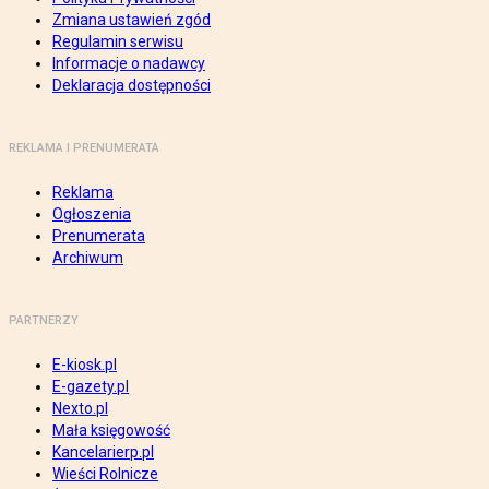
Zmiana ustawień zgód
Regulamin serwisu
Informacje o nadawcy
Deklaracja dostępności
REKLAMA I PRENUMERATA
Reklama
Ogłoszenia
Prenumerata
Archiwum
PARTNERZY
E-kiosk.pl
E-gazety.pl
Nexto.pl
Mała księgowość
Kancelarierp.pl
Wieści Rolnicze