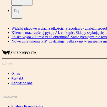
Tagi
Widełki płacowe wciąż rzadkością. Pracodawcy znaleźli sposó
Klienci coraz częściej pytają AI, co kupić. Sklepy szykują się 
Polska wyda 200 mld zł na obronność. Same pieniądze nie ro
Nowe uprawnienia PIP już działają. Setki skarg w niespełna mi
KONTAKT
O nas
Kontakt
Napisz do nas
REGULAMIN
Polityka Prywatności