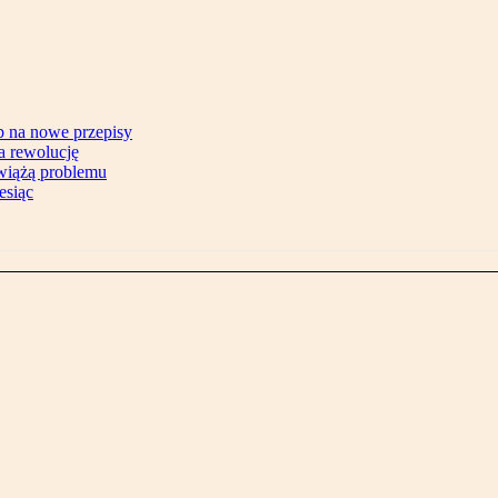
b na nowe przepisy
na rewolucję
zwiążą problemu
esiąc