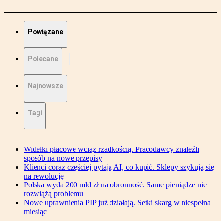
Powiązane
Polecane
Najnowsze
Tagi
Widełki płacowe wciąż rzadkością. Pracodawcy znaleźli
sposób na nowe przepisy
Klienci coraz częściej pytają AI, co kupić. Sklepy szykują się
na rewolucję
Polska wyda 200 mld zł na obronność. Same pieniądze nie
rozwiążą problemu
Nowe uprawnienia PIP już działają. Setki skarg w niespełna
miesiąc