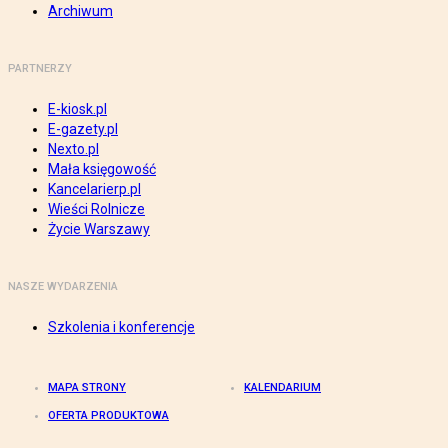
Archiwum
PARTNERZY
E-kiosk.pl
E-gazety.pl
Nexto.pl
Mała księgowość
Kancelarierp.pl
Wieści Rolnicze
Życie Warszawy
NASZE WYDARZENIA
Szkolenia i konferencje
MAPA STRONY
KALENDARIUM
OFERTA PRODUKTOWA