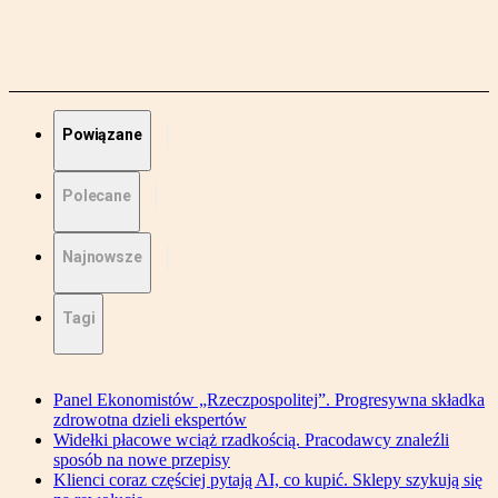
Powiązane
Polecane
Najnowsze
Tagi
Panel Ekonomistów „Rzeczpospolitej”. Progresywna składka
zdrowotna dzieli ekspertów
Widełki płacowe wciąż rzadkością. Pracodawcy znaleźli
sposób na nowe przepisy
Klienci coraz częściej pytają AI, co kupić. Sklepy szykują się