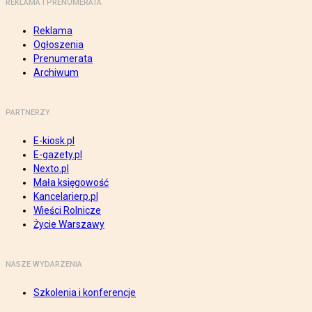
REKLAMA I PRENUMERATA
Reklama
Ogłoszenia
Prenumerata
Archiwum
PARTNERZY
E-kiosk.pl
E-gazety.pl
Nexto.pl
Mała księgowość
Kancelarierp.pl
Wieści Rolnicze
Życie Warszawy
NASZE WYDARZENIA
Szkolenia i konferencje