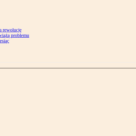
na rewolucję
zwiążą problemu
esiąc