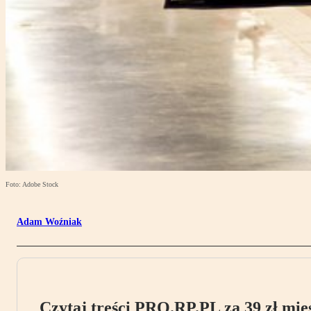
Foto: Adobe Stock
Adam Woźniak
Czytaj treści PRO.RP.PL za 39 zł mies