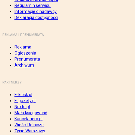
Regulamin serwisu
Informacje o nadawcy
Deklaracja dostępności
REKLAMA I PRENUMERATA
Reklama
Ogłoszenia
Prenumerata
Archiwum
PARTNERZY
E-kiosk.pl
E-gazety.pl
Nexto.pl
Mała księgowość
Kancelarierp.pl
Wieści Rolnicze
Życie Warszawy