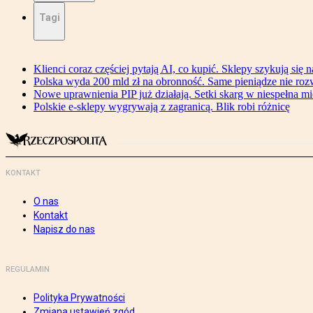
Tagi
Klienci coraz częściej pytają AI, co kupić. Sklepy szykują się 
Polska wyda 200 mld zł na obronność. Same pieniądze nie ro
Nowe uprawnienia PIP już działają. Setki skarg w niespełna mi
Polskie e-sklepy wygrywają z zagranicą. Blik robi różnicę
KONTAKT
O nas
Kontakt
Napisz do nas
REGULAMIN
Polityka Prywatności
Zmiana ustawień zgód