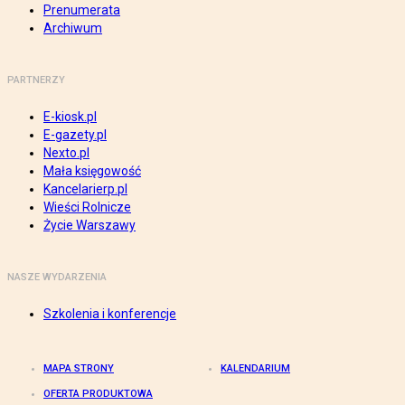
Prenumerata
Archiwum
PARTNERZY
E-kiosk.pl
E-gazety.pl
Nexto.pl
Mała księgowość
Kancelarierp.pl
Wieści Rolnicze
Życie Warszawy
NASZE WYDARZENIA
Szkolenia i konferencje
MAPA STRONY
KALENDARIUM
OFERTA PRODUKTOWA