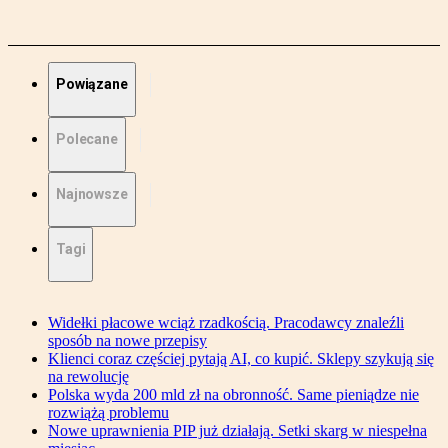
Powiązane
Polecane
Najnowsze
Tagi
Widełki płacowe wciąż rzadkością. Pracodawcy znaleźli
sposób na nowe przepisy
Klienci coraz częściej pytają AI, co kupić. Sklepy szykują się
na rewolucję
Polska wyda 200 mld zł na obronność. Same pieniądze nie
rozwiążą problemu
Nowe uprawnienia PIP już działają. Setki skarg w niespełna