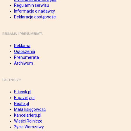
Regulamin serwisu
Informacje o nadawcy
Deklaracja dostępności
REKLAMA I PRENUMERATA
Reklama
Ogłoszenia
Prenumerata
Archiwum
PARTNERZY
E-kiosk.pl
E-gazety.pl
Nexto.pl
Mała księgowość
Kancelarierp.pl
Wieści Rolnicze
Życie Warszawy