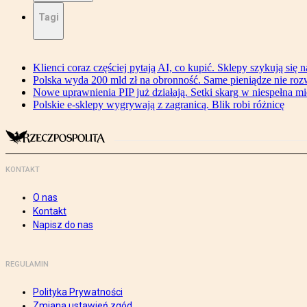
Tagi
Klienci coraz częściej pytają AI, co kupić. Sklepy szykują się 
Polska wyda 200 mld zł na obronność. Same pieniądze nie ro
Nowe uprawnienia PIP już działają. Setki skarg w niespełna mi
Polskie e-sklepy wygrywają z zagranicą. Blik robi różnicę
KONTAKT
O nas
Kontakt
Napisz do nas
REGULAMIN
Polityka Prywatności
Zmiana ustawień zgód