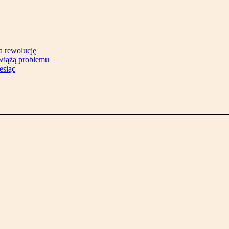
na rewolucję
zwiążą problemu
esiąc