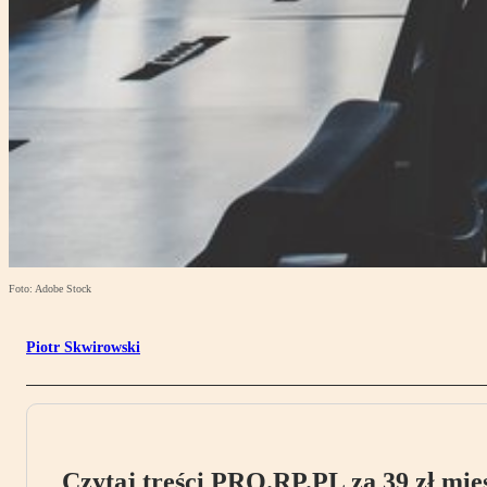
Foto: Adobe Stock
Piotr Skwirowski
Czytaj treści PRO.RP.PL za 39 zł mies