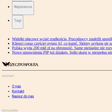
Najnowsze
Tagi
Widełki płacowe wciąż rzadkością. Pracodawcy znaleźli sposó
Klienci coraz częściej pytają AI, co kupić. Sklepy szykują się 
Polska wyda 200 mld zł na obronność. Same pieniądze nie ro
Nowe uprawnienia PIP już działają. Setki skarg w niespełna mi
KONTAKT
O nas
Kontakt
Napisz do nas
REGULAMIN