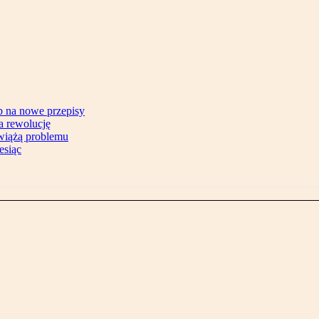
b na nowe przepisy
na rewolucję
zwiążą problemu
esiąc