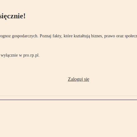
ięcznie!
rognoz gospodarczych. Poznaj fakty, które kształtują biznes, prawo oraz społec
wyłącznie w pro.rp.pl.
Zaloguj się