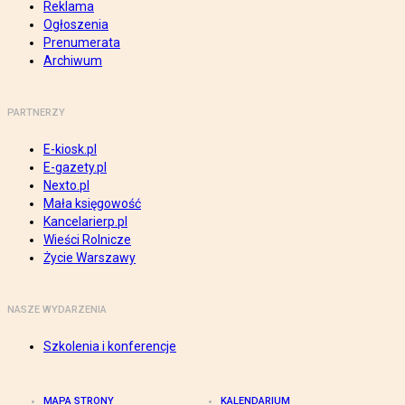
Reklama
Ogłoszenia
Prenumerata
Archiwum
PARTNERZY
E-kiosk.pl
E-gazety.pl
Nexto.pl
Mała księgowość
Kancelarierp.pl
Wieści Rolnicze
Życie Warszawy
NASZE WYDARZENIA
Szkolenia i konferencje
MAPA STRONY
KALENDARIUM