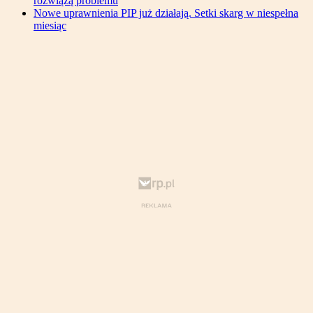
rozwiążą problemu
Nowe uprawnienia PIP już działają. Setki skarg w niespełna
miesiąc