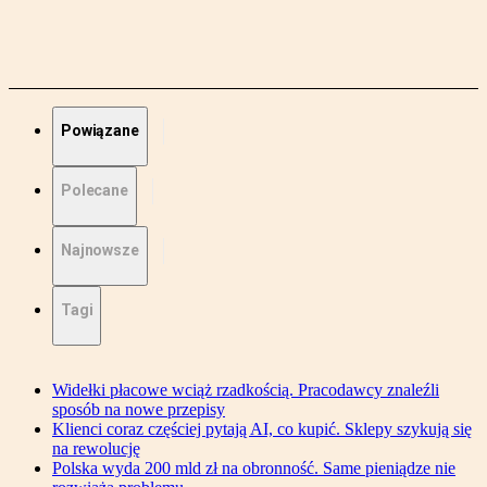
Powiązane
Polecane
Najnowsze
Tagi
Widełki płacowe wciąż rzadkością. Pracodawcy znaleźli
sposób na nowe przepisy
Klienci coraz częściej pytają AI, co kupić. Sklepy szykują się
na rewolucję
Polska wyda 200 mld zł na obronność. Same pieniądze nie