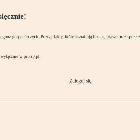
ięcznie!
rognoz gospodarczych. Poznaj fakty, które kształtują biznes, prawo oraz społec
wyłącznie w pro.rp.pl.
Zaloguj się