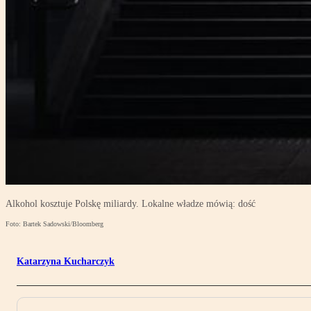
Alkohol kosztuje Polskę miliardy. Lokalne władze mówią: dość
Foto: Bartek Sadowski/Bloomberg
Katarzyna Kucharczyk