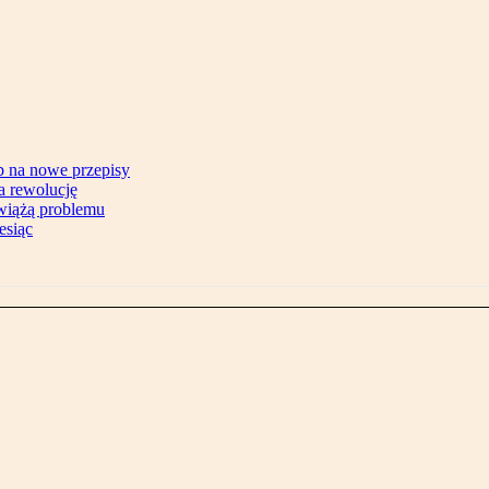
b na nowe przepisy
na rewolucję
zwiążą problemu
esiąc