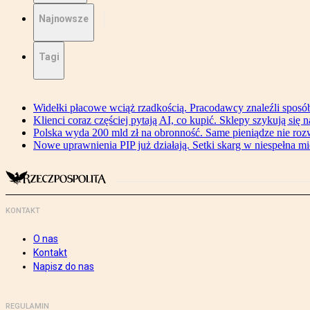
Najnowsze
Tagi
Widełki płacowe wciąż rzadkością. Pracodawcy znaleźli sposó
Klienci coraz częściej pytają AI, co kupić. Sklepy szykują się 
Polska wyda 200 mld zł na obronność. Same pieniądze nie ro
Nowe uprawnienia PIP już działają. Setki skarg w niespełna mi
KONTAKT
O nas
Kontakt
Napisz do nas
REGULAMIN