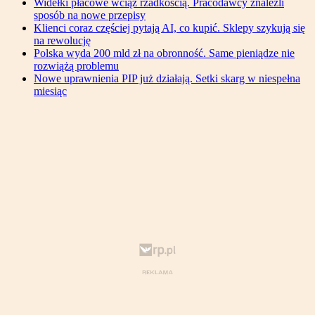
Widełki płacowe wciąż rzadkością. Pracodawcy znaleźli
sposób na nowe przepisy
Klienci coraz częściej pytają AI, co kupić. Sklepy szykują się
na rewolucję
Polska wyda 200 mld zł na obronność. Same pieniądze nie
rozwiążą problemu
Nowe uprawnienia PIP już działają. Setki skarg w niespełna
miesiąc