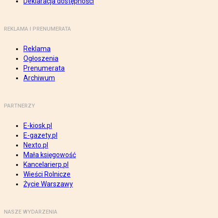
Deklaracja dostępności
REKLAMA I PRENUMERATA
Reklama
Ogłoszenia
Prenumerata
Archiwum
PARTNERZY
E-kiosk.pl
E-gazety.pl
Nexto.pl
Mała księgowość
Kancelarierp.pl
Wieści Rolnicze
Życie Warszawy
NASZE WYDARZENIA