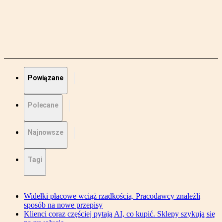
Powiązane
Polecane
Najnowsze
Tagi
Widełki płacowe wciąż rzadkością. Pracodawcy znaleźli
sposób na nowe przepisy
Klienci coraz częściej pytają AI, co kupić. Sklepy szykują się