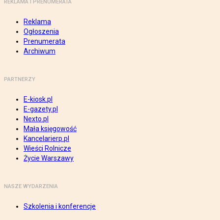
REKLAMA I PRENUMERATA
Reklama
Ogłoszenia
Prenumerata
Archiwum
PARTNERZY
E-kiosk.pl
E-gazety.pl
Nexto.pl
Mała księgowość
Kancelarierp.pl
Wieści Rolnicze
Życie Warszawy
NASZE WYDARZENIA
Szkolenia i konferencje