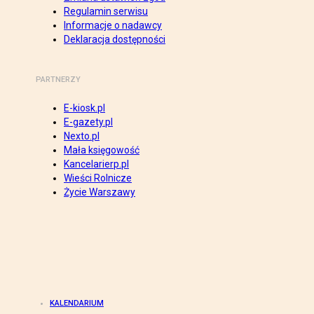
Regulamin serwisu
Informacje o nadawcy
Deklaracja dostępności
PARTNERZY
E-kiosk.pl
E-gazety.pl
Nexto.pl
Mała księgowość
Kancelarierp.pl
Wieści Rolnicze
Życie Warszawy
KALENDARIUM