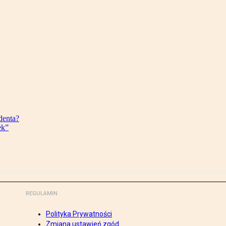
denta?
ek”
REGULAMIN
Polityka Prywatności
Zmiana ustawień zgód