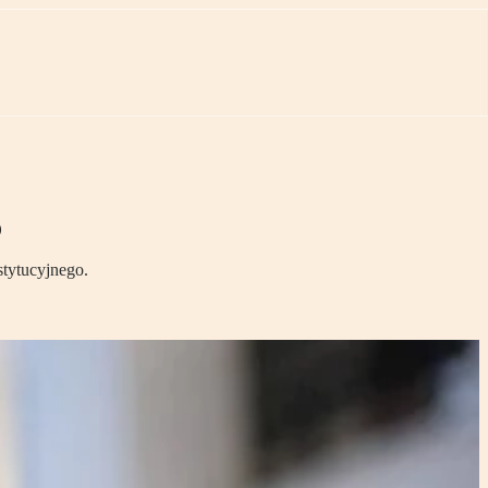
o
stytucyjnego.