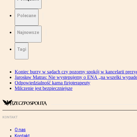
Polecane
Najnowsze
Tagi
Koniec burzy w sądach czy pozorny spokój w kancelarii prezy
Jarosław Matras: Nie występujemy o ENA „na wszelki wypad
Odpowiedzialność karna fizjoterapeuty
Milczenie jest bezpieczniejsze
KONTAKT
O nas
Kontakt