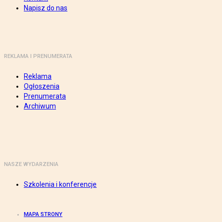
Napisz do nas
REKLAMA I PRENUMERATA
Reklama
Ogłoszenia
Prenumerata
Archiwum
NASZE WYDARZENIA
Szkolenia i konferencje
MAPA STRONY