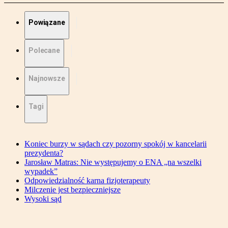
Powiązane
Polecane
Najnowsze
Tagi
Koniec burzy w sądach czy pozorny spokój w kancelarii
prezydenta?
Jarosław Matras: Nie występujemy o ENA „na wszelki
wypadek”
Odpowiedzialność karna fizjoterapeuty
Milczenie jest bezpieczniejsze
Wysoki sąd