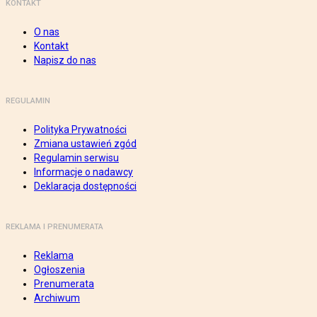
KONTAKT
O nas
Kontakt
Napisz do nas
REGULAMIN
Polityka Prywatności
Zmiana ustawień zgód
Regulamin serwisu
Informacje o nadawcy
Deklaracja dostępności
REKLAMA I PRENUMERATA
Reklama
Ogłoszenia
Prenumerata
Archiwum