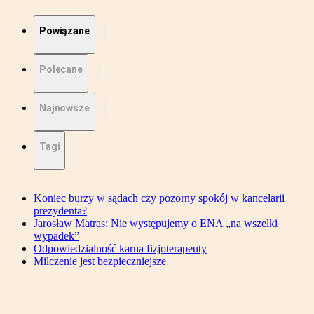
Powiązane
Polecane
Najnowsze
Tagi
Koniec burzy w sądach czy pozorny spokój w kancelarii
prezydenta?
Jarosław Matras: Nie występujemy o ENA „na wszelki
wypadek”
Odpowiedzialność karna fizjoterapeuty
Milczenie jest bezpieczniejsze