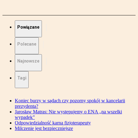
Powiązane
Polecane
Najnowsze
Tagi
Koniec burzy w sądach czy pozorny spokój w kancelarii
prezydenta?
Jarosław Matras: Nie występujemy o ENA „na wszelki
wypadek”
Odpowiedzialność karna fizjoterapeuty
Milczenie jest bezpieczniejsze