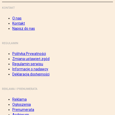
KONTAKT
O nas
Kontakt
Napisz do nas
REGULAMIN
Polityka Prywatności
Zmiana ustawień zgód
Regulamin serwisu
Informacje o nadawcy
Deklaracja dostępności
REKLAMA I PRENUMERATA
Reklama
Ogłoszenia
Prenumerata
Archiwum