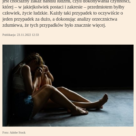
jest chociażby zakaz handlu ludźmi, czyli dokonywania czynności,
której – w jakiejkolwiek postaci i zakresie – przedmiotem byłby
człowiek, życie ludzkie. Każdy taki przypadek to oczywiście o
jeden przypadek za dużo, a dokonując analizy orzecznictwa
zdumiewa, że tych przypadków było znacznie więcej.
Publikacja:
23.11.2022 12:33
Foto: Adobe Stock