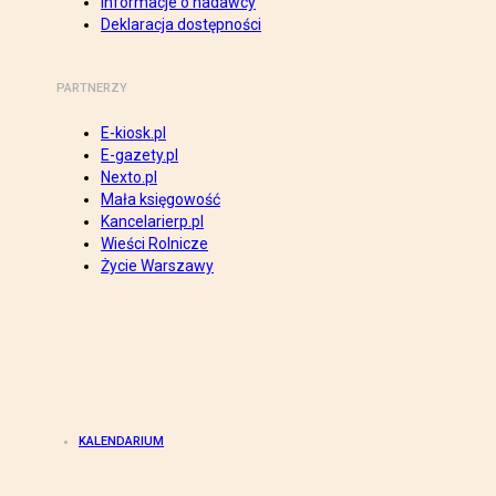
Informacje o nadawcy
Deklaracja dostępności
PARTNERZY
E-kiosk.pl
E-gazety.pl
Nexto.pl
Mała księgowość
Kancelarierp.pl
Wieści Rolnicze
Życie Warszawy
KALENDARIUM