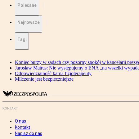
Polecane
Najnowsze
Tagi
Koniec burzy w sądach czy pozorny spokój w kancelarii prezy
Jarosław Matras: Nie występujemy o ENA „na wszelki wypad
Odpowiedzialność karna fizjoterapeuty
Milczenie jest bezpieczniejsze
KONTAKT
O nas
Kontakt
Napisz do nas