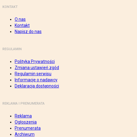
KONTAKT
O nas
Kontakt
Napisz do nas
REGULAMIN
Polityka Prywatności
Zmiana ustawień zgód
Regulamin serwisu
Informacje o nadawcy
Deklaracja dostępności
REKLAMA I PRENUMERATA
Reklama
Ogłoszenia
Prenumerata
Archiwum