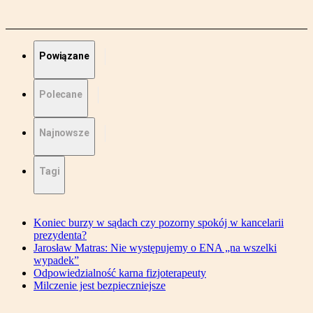
Powiązane
Polecane
Najnowsze
Tagi
Koniec burzy w sądach czy pozorny spokój w kancelarii
prezydenta?
Jarosław Matras: Nie występujemy o ENA „na wszelki
wypadek”
Odpowiedzialność karna fizjoterapeuty
Milczenie jest bezpieczniejsze