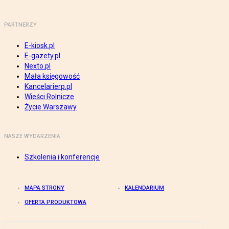
PARTNERZY
E-kiosk.pl
E-gazety.pl
Nexto.pl
Mała księgowość
Kancelarierp.pl
Wieści Rolnicze
Życie Warszawy
NASZE WYDARZENIA
Szkolenia i konferencje
MAPA STRONY
KALENDARIUM
OFERTA PRODUKTOWA