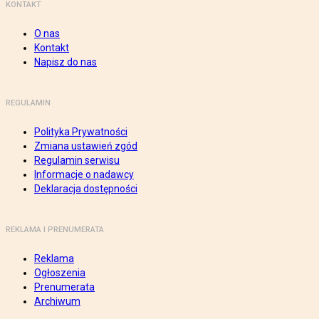
KONTAKT
O nas
Kontakt
Napisz do nas
REGULAMIN
Polityka Prywatności
Zmiana ustawień zgód
Regulamin serwisu
Informacje o nadawcy
Deklaracja dostępności
REKLAMA I PRENUMERATA
Reklama
Ogłoszenia
Prenumerata
Archiwum