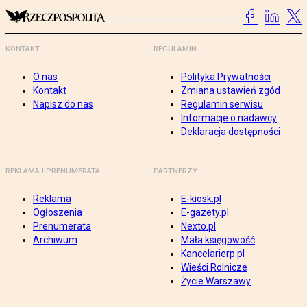
KONTAKT
REGULAMIN
O nas
Polityka Prywatności
Kontakt
Zmiana ustawień zgód
Napisz do nas
Regulamin serwisu
Informacje o nadawcy
Deklaracja dostępności
REKLAMA I PRENUMERATA
PARTNERZY
Reklama
E-kiosk.pl
Ogłoszenia
E-gazety.pl
Prenumerata
Nexto.pl
Archiwum
Mała księgowość
Kancelarierp.pl
Wieści Rolnicze
Życie Warszawy