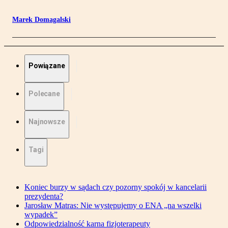
Marek Domagalski
Powiązane
Polecane
Najnowsze
Tagi
Koniec burzy w sądach czy pozorny spokój w kancelarii
prezydenta?
Jarosław Matras: Nie występujemy o ENA „na wszelki
wypadek”
Odpowiedzialność karna fizjoterapeuty