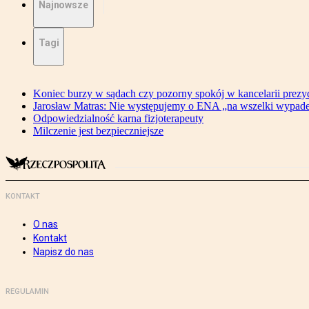
Najnowsze
Tagi
Koniec burzy w sądach czy pozorny spokój w kancelarii prezy
Jarosław Matras: Nie występujemy o ENA „na wszelki wypad
Odpowiedzialność karna fizjoterapeuty
Milczenie jest bezpieczniejsze
KONTAKT
O nas
Kontakt
Napisz do nas
REGULAMIN