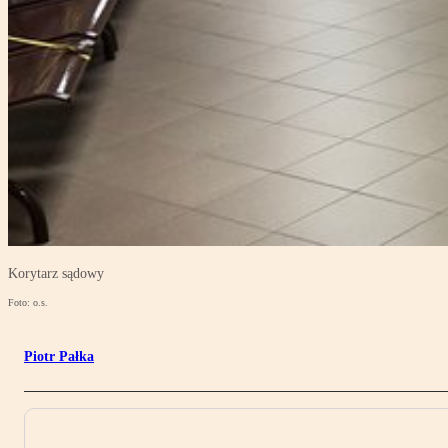
Korytarz sądowy
Foto: o.s.
Piotr Pałka