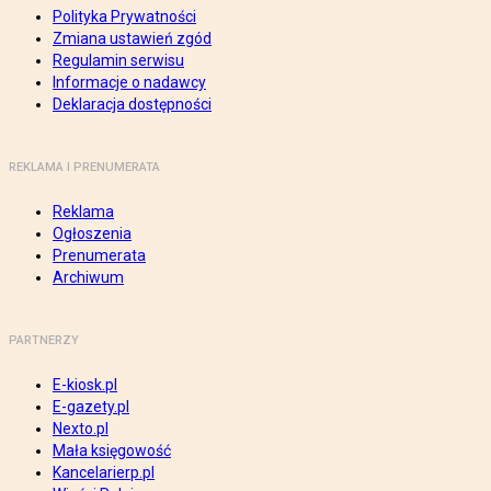
Polityka Prywatności
Zmiana ustawień zgód
Regulamin serwisu
Informacje o nadawcy
Deklaracja dostępności
REKLAMA I PRENUMERATA
Reklama
Ogłoszenia
Prenumerata
Archiwum
PARTNERZY
E-kiosk.pl
E-gazety.pl
Nexto.pl
Mała księgowość
Kancelarierp.pl