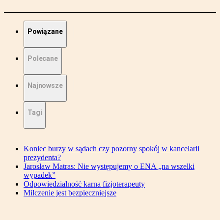
Powiązane
Polecane
Najnowsze
Tagi
Koniec burzy w sądach czy pozorny spokój w kancelarii
prezydenta?
Jarosław Matras: Nie występujemy o ENA „na wszelki
wypadek”
Odpowiedzialność karna fizjoterapeuty
Milczenie jest bezpieczniejsze