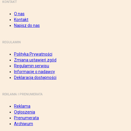
KONTAKT
O nas
Kontakt
Napisz do nas
REGULAMIN
Polityka Prywatności
Zmiana ustawień zgód
Regulamin serwisu
Informacje o nadawcy
Deklaracja dostępności
REKLAMA I PRENUMERATA
Reklama
Ogłoszenia
Prenumerata
Archiwum