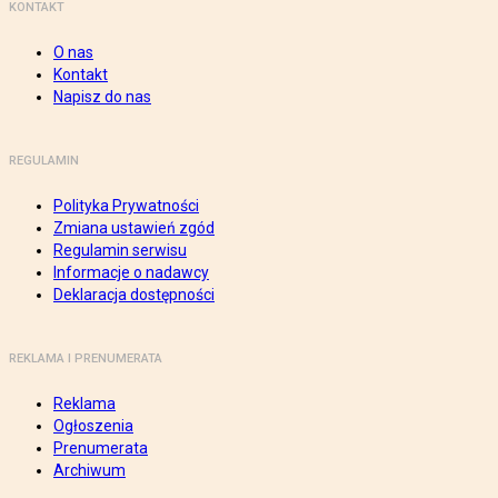
KONTAKT
O nas
Kontakt
Napisz do nas
REGULAMIN
Polityka Prywatności
Zmiana ustawień zgód
Regulamin serwisu
Informacje o nadawcy
Deklaracja dostępności
REKLAMA I PRENUMERATA
Reklama
Ogłoszenia
Prenumerata
Archiwum