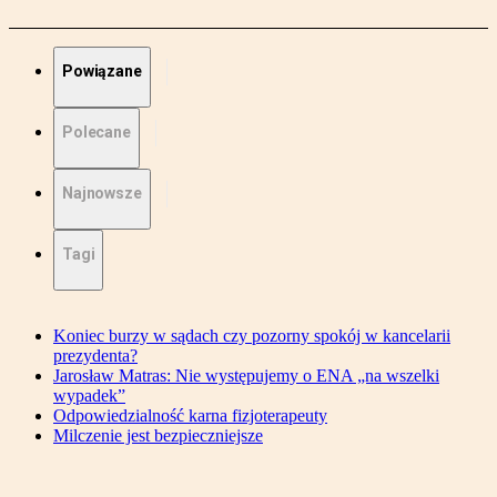
Powiązane
Polecane
Najnowsze
Tagi
Koniec burzy w sądach czy pozorny spokój w kancelarii
prezydenta?
Jarosław Matras: Nie występujemy o ENA „na wszelki
wypadek”
Odpowiedzialność karna fizjoterapeuty
Milczenie jest bezpieczniejsze