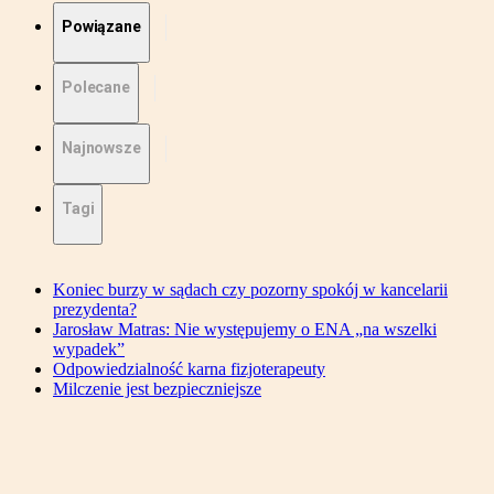
Powiązane
Polecane
Najnowsze
Tagi
Koniec burzy w sądach czy pozorny spokój w kancelarii
prezydenta?
Jarosław Matras: Nie występujemy o ENA „na wszelki
wypadek”
Odpowiedzialność karna fizjoterapeuty
Milczenie jest bezpieczniejsze