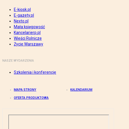
E-kiosk.pl
E-gazety.pl
Nexto.pl
Mała księgowość
Kancelarierp.pl
Wieści Rolnicze
Życie Warszawy
NASZE WYDARZENIA
Szkolenia i konferencje
MAPA STRONY
KALENDARIUM
OFERTA PRODUKTOWA