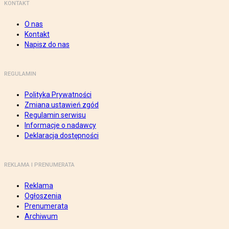
KONTAKT
O nas
Kontakt
Napisz do nas
REGULAMIN
Polityka Prywatności
Zmiana ustawień zgód
Regulamin serwisu
Informacje o nadawcy
Deklaracja dostępności
REKLAMA I PRENUMERATA
Reklama
Ogłoszenia
Prenumerata
Archiwum