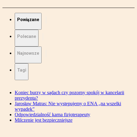
Powiązane
Polecane
Najnowsze
Tagi
Koniec burzy w sądach czy pozorny spokój w kancelarii
prezydenta?
Jarosław Matras: Nie występujemy o ENA „na wszelki
wypadek”
Odpowiedzialność karna fizjoterapeuty
Milczenie jest bezpieczniejsze