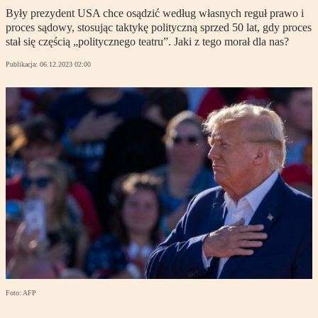
Były prezydent USA chce osądzić według własnych reguł prawo i
proces sądowy, stosując taktykę polityczną sprzed 50 lat, gdy proces
stał się częścią „politycznego teatru”. Jaki z tego morał dla nas?
Publikacja:
06.12.2023 02:00
Foto: AFP