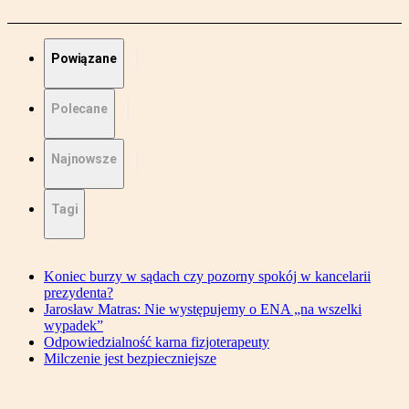
Powiązane
Polecane
Najnowsze
Tagi
Koniec burzy w sądach czy pozorny spokój w kancelarii
prezydenta?
Jarosław Matras: Nie występujemy o ENA „na wszelki
wypadek”
Odpowiedzialność karna fizjoterapeuty
Milczenie jest bezpieczniejsze