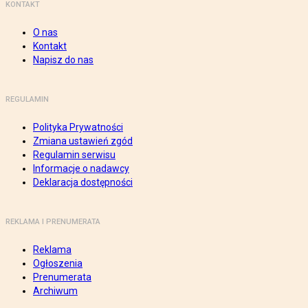
KONTAKT
O nas
Kontakt
Napisz do nas
REGULAMIN
Polityka Prywatności
Zmiana ustawień zgód
Regulamin serwisu
Informacje o nadawcy
Deklaracja dostępności
REKLAMA I PRENUMERATA
Reklama
Ogłoszenia
Prenumerata
Archiwum