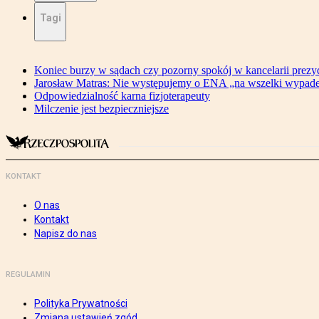
Tagi
Koniec burzy w sądach czy pozorny spokój w kancelarii prezy
Jarosław Matras: Nie występujemy o ENA „na wszelki wypad
Odpowiedzialność karna fizjoterapeuty
Milczenie jest bezpieczniejsze
KONTAKT
O nas
Kontakt
Napisz do nas
REGULAMIN
Polityka Prywatności
Zmiana ustawień zgód