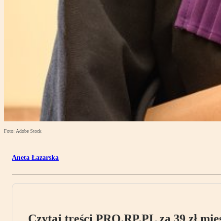
Foto: Adobe Stock
Aneta Łazarska
Czytaj treści PRO.RP.PL za 39 zł mies