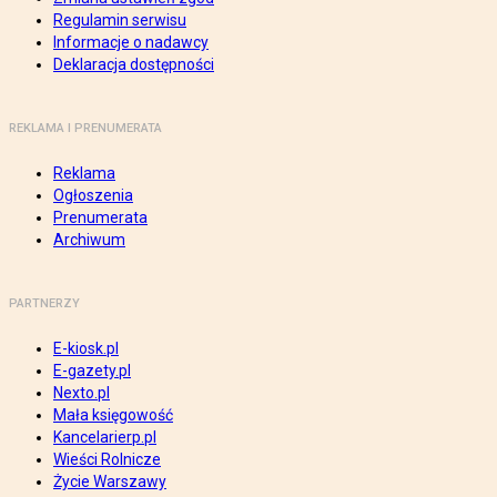
Regulamin serwisu
Informacje o nadawcy
Deklaracja dostępności
REKLAMA I PRENUMERATA
Reklama
Ogłoszenia
Prenumerata
Archiwum
PARTNERZY
E-kiosk.pl
E-gazety.pl
Nexto.pl
Mała księgowość
Kancelarierp.pl
Wieści Rolnicze
Życie Warszawy