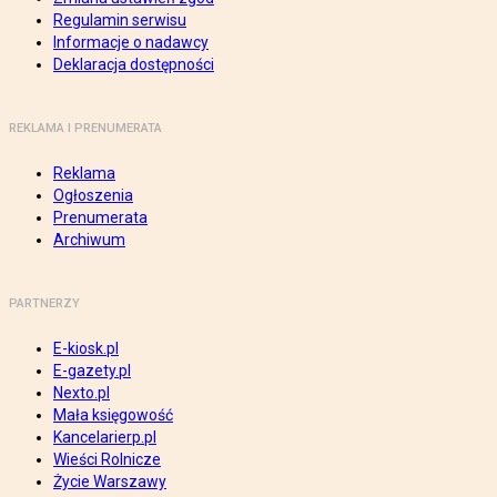
Regulamin serwisu
Informacje o nadawcy
Deklaracja dostępności
REKLAMA I PRENUMERATA
Reklama
Ogłoszenia
Prenumerata
Archiwum
PARTNERZY
E-kiosk.pl
E-gazety.pl
Nexto.pl
Mała księgowość
Kancelarierp.pl
Wieści Rolnicze
Życie Warszawy