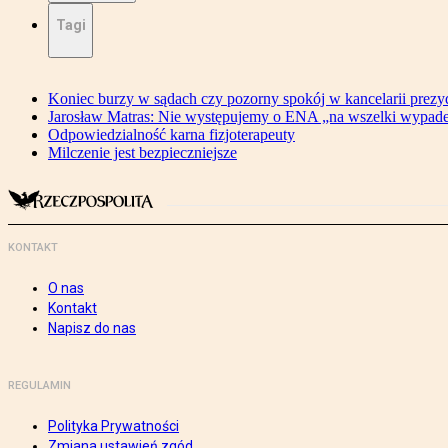
Tagi
Koniec burzy w sądach czy pozorny spokój w kancelarii prezy
Jarosław Matras: Nie występujemy o ENA „na wszelki wypad
Odpowiedzialność karna fizjoterapeuty
Milczenie jest bezpieczniejsze
KONTAKT
O nas
Kontakt
Napisz do nas
REGULAMIN
Polityka Prywatności
Zmiana ustawień zgód