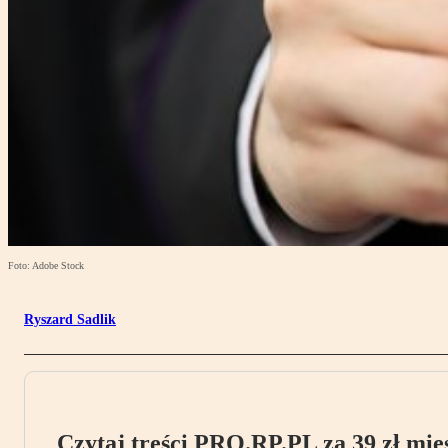
Foto: Adobe Stock
Ryszard Sadlik
Czytaj treści PRO.RP.PL za 39 zł mies