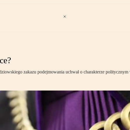
yce?
ędziowskiego zakazu podejmowania uchwał o charakterze politycznym w