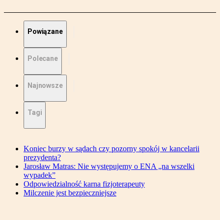
Powiązane
Polecane
Najnowsze
Tagi
Koniec burzy w sądach czy pozorny spokój w kancelarii
prezydenta?
Jarosław Matras: Nie występujemy o ENA „na wszelki
wypadek”
Odpowiedzialność karna fizjoterapeuty
Milczenie jest bezpieczniejsze