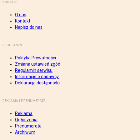
KONTAKT
O nas
Kontakt
Napisz do nas
REGULAMIN
Polityka Prywatności
Zmiana ustawień zgód
Regulamin serwisu
Informacje o nadawcy
Deklaracja dostępności
REKLAMA I PRENUMERATA
Reklama
Ogłoszenia
Prenumerata
Archiwum