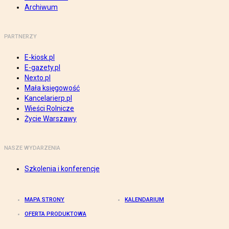
Archiwum
PARTNERZY
E-kiosk.pl
E-gazety.pl
Nexto.pl
Mała księgowość
Kancelarierp.pl
Wieści Rolnicze
Życie Warszawy
NASZE WYDARZENIA
Szkolenia i konferencje
MAPA STRONY
KALENDARIUM
OFERTA PRODUKTOWA