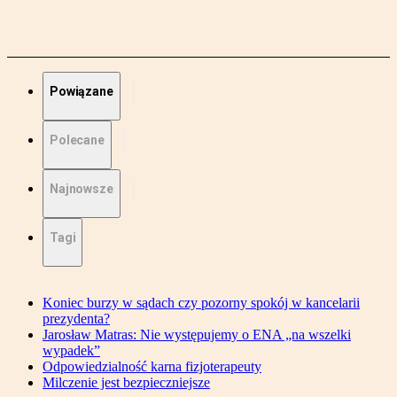
Powiązane
Polecane
Najnowsze
Tagi
Koniec burzy w sądach czy pozorny spokój w kancelarii
prezydenta?
Jarosław Matras: Nie występujemy o ENA „na wszelki
wypadek”
Odpowiedzialność karna fizjoterapeuty
Milczenie jest bezpieczniejsze