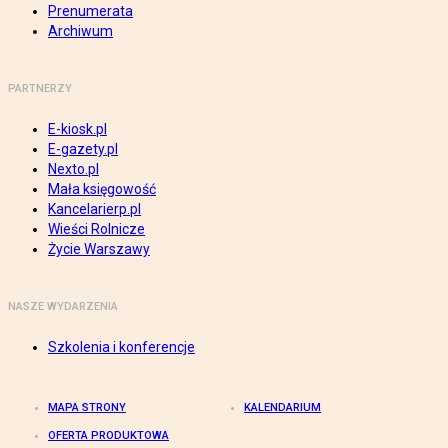
Prenumerata
Archiwum
PARTNERZY
E-kiosk.pl
E-gazety.pl
Nexto.pl
Mała księgowość
Kancelarierp.pl
Wieści Rolnicze
Życie Warszawy
NASZE WYDARZENIA
Szkolenia i konferencje
MAPA STRONY
KALENDARIUM
OFERTA PRODUKTOWA