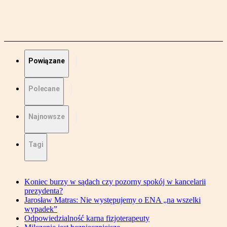
Powiązane
Polecane
Najnowsze
Tagi
Koniec burzy w sądach czy pozorny spokój w kancelarii
prezydenta?
Jarosław Matras: Nie występujemy o ENA „na wszelki
wypadek”
Odpowiedzialność karna fizjoterapeuty