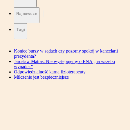
Najnowsze
Tagi
Koniec burzy w sądach czy pozorny spokój w kancelarii
prezydenta?
Jarosław Matras: Nie występujemy o ENA „na wszelki
wypadek”
Odpowiedzialność karna fizjoterapeuty
Milczenie jest bezpieczniejsze