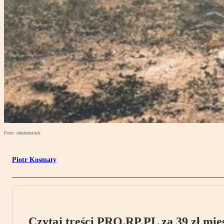
Foto: shutterstock
Piotr Kosmaty
Czytaj treści PRO.RP.PL za 39 zł mies