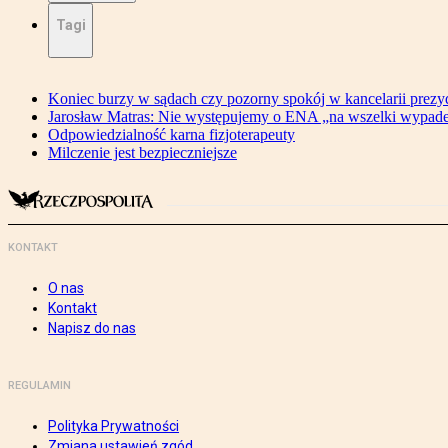
Tagi
Koniec burzy w sądach czy pozorny spokój w kancelarii prezy
Jarosław Matras: Nie występujemy o ENA „na wszelki wypad
Odpowiedzialność karna fizjoterapeuty
Milczenie jest bezpieczniejsze
KONTAKT
O nas
Kontakt
Napisz do nas
REGULAMIN
Polityka Prywatności
Zmiana ustawień zgód