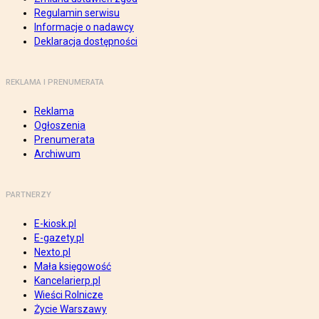
Regulamin serwisu
Informacje o nadawcy
Deklaracja dostępności
REKLAMA I PRENUMERATA
Reklama
Ogłoszenia
Prenumerata
Archiwum
PARTNERZY
E-kiosk.pl
E-gazety.pl
Nexto.pl
Mała księgowość
Kancelarierp.pl
Wieści Rolnicze
Życie Warszawy