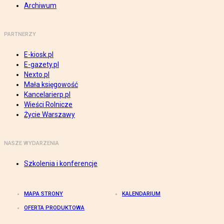
Archiwum
PARTNERZY
E-kiosk.pl
E-gazety.pl
Nexto.pl
Mała księgowość
Kancelarierp.pl
Wieści Rolnicze
Życie Warszawy
NASZE WYDARZENIA
Szkolenia i konferencje
MAPA STRONY
KALENDARIUM
OFERTA PRODUKTOWA