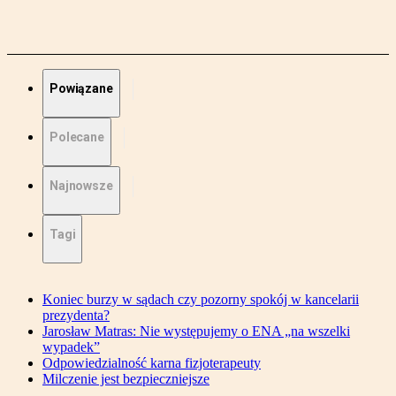
Powiązane
Polecane
Najnowsze
Tagi
Koniec burzy w sądach czy pozorny spokój w kancelarii
prezydenta?
Jarosław Matras: Nie występujemy o ENA „na wszelki
wypadek”
Odpowiedzialność karna fizjoterapeuty
Milczenie jest bezpieczniejsze