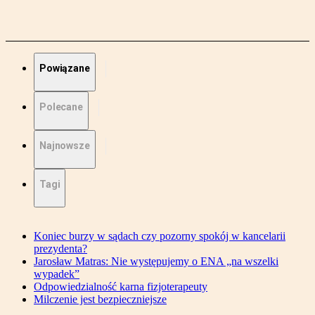
Powiązane
Polecane
Najnowsze
Tagi
Koniec burzy w sądach czy pozorny spokój w kancelarii
prezydenta?
Jarosław Matras: Nie występujemy o ENA „na wszelki
wypadek”
Odpowiedzialność karna fizjoterapeuty
Milczenie jest bezpieczniejsze