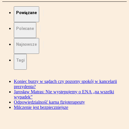
Powiązane
Polecane
Najnowsze
Tagi
Koniec burzy w sądach czy pozorny spokój w kancelarii
prezydenta?
Jarosław Matras: Nie występujemy o ENA „na wszelki
wypadek”
Odpowiedzialność karna fizjoterapeuty
Milczenie jest bezpieczniejsze