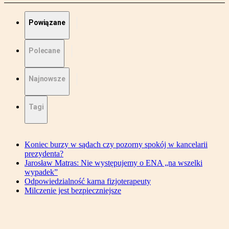
Powiązane
Polecane
Najnowsze
Tagi
Koniec burzy w sądach czy pozorny spokój w kancelarii
prezydenta?
Jarosław Matras: Nie występujemy o ENA „na wszelki
wypadek”
Odpowiedzialność karna fizjoterapeuty
Milczenie jest bezpieczniejsze