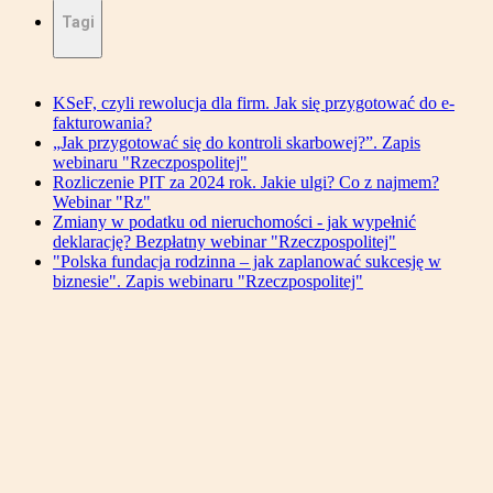
Tagi
KSeF, czyli rewolucja dla firm. Jak się przygotować do e-
fakturowania?
„Jak przygotować się do kontroli skarbowej?”. Zapis
webinaru "Rzeczpospolitej"
Rozliczenie PIT za 2024 rok. Jakie ulgi? Co z najmem?
Webinar "Rz"
Zmiany w podatku od nieruchomości - jak wypełnić
deklarację? Bezpłatny webinar "Rzeczpospolitej"
"Polska fundacja rodzinna – jak zaplanować sukcesję w
biznesie". Zapis webinaru "Rzeczpospolitej"