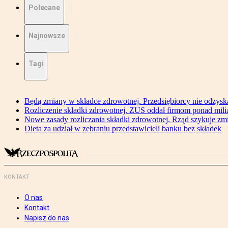
Polecane
Najnowsze
Tagi
Będą zmiany w składce zdrowotnej. Przedsiębiorcy nie odzyska
Rozliczenie składki zdrowotnej. ZUS oddał firmom ponad mili
Nowe zasady rozliczania składki zdrowotnej. Rząd szykuje zm
Dieta za udział w zebraniu przedstawicieli banku bez składek
KONTAKT
O nas
Kontakt
Napisz do nas