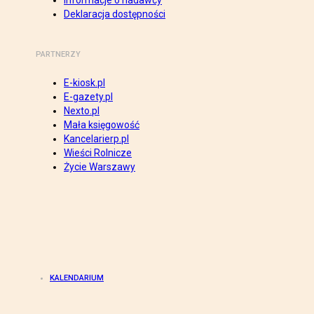
Informacje o nadawcy
Deklaracja dostępności
PARTNERZY
E-kiosk.pl
E-gazety.pl
Nexto.pl
Mała księgowość
Kancelarierp.pl
Wieści Rolnicze
Życie Warszawy
KALENDARIUM