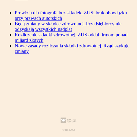
Prowizja dla fotografa bez składek. ZUS: brak obowiązku
przy prawach autorskich
Będą zmiany w składce zdrowotnej. Przedsiębiorcy nie
odzyskają wszystkich nadpłat
Rozliczenie składki zdrowotnej. ZUS oddał firmom ponad
miliard złotych
Nowe zasady rozliczania składki zdrowotnej. Rząd szykuje
zmiany