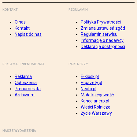
KONTAKT
REGULAMIN
O nas
Polityka Prywatności
Kontakt
Zmiana ustawień zgód
Napisz do nas
Regulamin serwisu
Informacje o nadawcy
Deklaracja dostępności
REKLAMA I PRENUMERATA
PARTNERZY
Reklama
E-kiosk.pl
Ogłoszenia
E-gazety.pl
Prenumerata
Nexto.pl
Archiwum
Mała księgowość
Kancelarierp.pl
Wieści Rolnicze
Życie Warszawy
NASZE WYDARZENIA