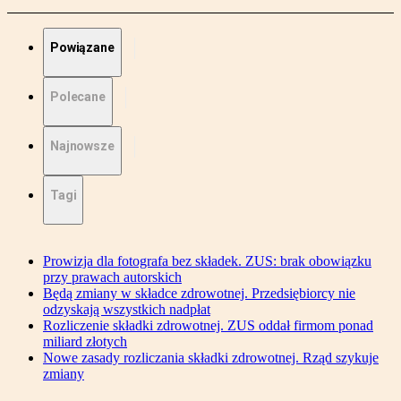
Powiązane
Polecane
Najnowsze
Tagi
Prowizja dla fotografa bez składek. ZUS: brak obowiązku
przy prawach autorskich
Będą zmiany w składce zdrowotnej. Przedsiębiorcy nie
odzyskają wszystkich nadpłat
Rozliczenie składki zdrowotnej. ZUS oddał firmom ponad
miliard złotych
Nowe zasady rozliczania składki zdrowotnej. Rząd szykuje
zmiany