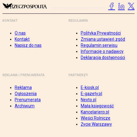
KONTAKT
REGULAMIN
O nas
Polityka Prywatności
Kontakt
Zmiana ustawień zgód
Napisz do nas
Regulamin serwisu
Informacje o nadawcy
Deklaracja dostępności
REKLAMA I PRENUMERATA
PARTNERZY
Reklama
E-kiosk.pl
Ogłoszenia
E-gazety.pl
Prenumerata
Nexto.pl
Archiwum
Mała księgowość
Kancelarierp.pl
Wieści Rolnicze
Życie Warszawy