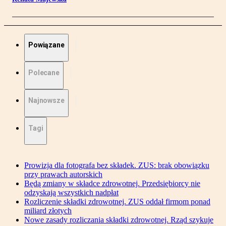
Powiązane
Polecane
Najnowsze
Tagi
Prowizja dla fotografa bez składek. ZUS: brak obowiązku
przy prawach autorskich
Będą zmiany w składce zdrowotnej. Przedsiębiorcy nie
odzyskają wszystkich nadpłat
Rozliczenie składki zdrowotnej. ZUS oddał firmom ponad
miliard złotych
Nowe zasady rozliczania składki zdrowotnej. Rząd szykuje