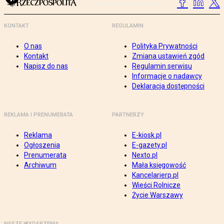
KONTAKT
REGULAMIN
O nas
Polityka Prywatności
Kontakt
Zmiana ustawień zgód
Napisz do nas
Regulamin serwisu
Informacje o nadawcy
Deklaracja dostępności
REKLAMA I PRENUMERATA
PARTNERZY
Reklama
E-kiosk.pl
Ogłoszenia
E-gazety.pl
Prenumerata
Nexto.pl
Archiwum
Mała księgowość
Kancelarierp.pl
Wieści Rolnicze
Życie Warszawy
NASZE WYDARZENIA