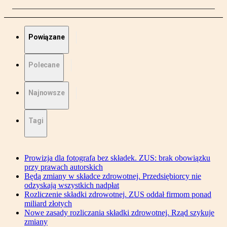
Powiązane
Polecane
Najnowsze
Tagi
Prowizja dla fotografa bez składek. ZUS: brak obowiązku
przy prawach autorskich
Będą zmiany w składce zdrowotnej. Przedsiębiorcy nie
odzyskają wszystkich nadpłat
Rozliczenie składki zdrowotnej. ZUS oddał firmom ponad
miliard złotych
Nowe zasady rozliczania składki zdrowotnej. Rząd szykuje
zmiany