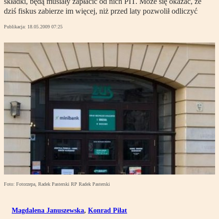
składki, będą musiały zapłacić od nich PIT. Może się okazać, że
dziś fiskus zabierze im więcej, niż przed laty pozwolił odliczyć
Publikacja:
18.05.2009 07:25
Foto: Fotorzepa, Radek Pasterski RP Radek Pasterski
Magdalena Januszewska
,
Konrad Piłat