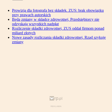
Prowizja dla fotografa bez składek. ZUS: brak obowiązku
przy prawach autorskich
Będą zmiany w składce zdrowotnej. Przedsiębiorcy nie
odzyskają wszystkich nadpłat
Rozliczenie składki zdrowotnej. ZUS oddał firmom ponad
miliard złotych
Nowe zasady rozliczania składki zdrowotnej. Rząd szykuje
zmiany