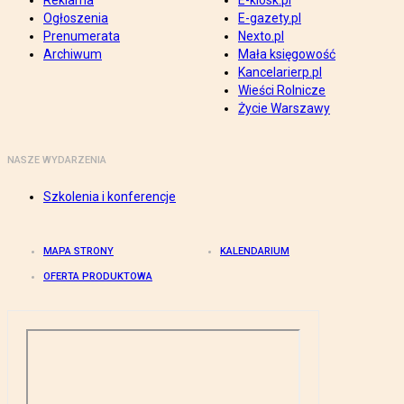
Reklama
E-kiosk.pl
Ogłoszenia
E-gazety.pl
Prenumerata
Nexto.pl
Archiwum
Mała księgowość
Kancelarierp.pl
Wieści Rolnicze
Życie Warszawy
NASZE WYDARZENIA
Szkolenia i konferencje
MAPA STRONY
KALENDARIUM
OFERTA PRODUKTOWA