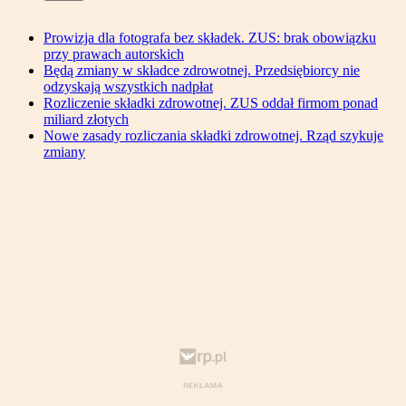
Prowizja dla fotografa bez składek. ZUS: brak obowiązku
przy prawach autorskich
Będą zmiany w składce zdrowotnej. Przedsiębiorcy nie
odzyskają wszystkich nadpłat
Rozliczenie składki zdrowotnej. ZUS oddał firmom ponad
miliard złotych
Nowe zasady rozliczania składki zdrowotnej. Rząd szykuje
zmiany