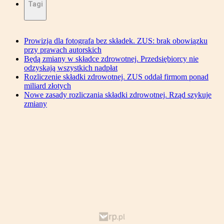
Tagi
Prowizja dla fotografa bez składek. ZUS: brak obowiązku
przy prawach autorskich
Będą zmiany w składce zdrowotnej. Przedsiębiorcy nie
odzyskają wszystkich nadpłat
Rozliczenie składki zdrowotnej. ZUS oddał firmom ponad
miliard złotych
Nowe zasady rozliczania składki zdrowotnej. Rząd szykuje
zmiany